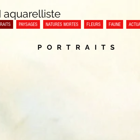
I
aquarelliste
RAITS
PAYSAGES
NATURES MORTES
FLEURS
FAUNE
ACTUA
PORTRAITS